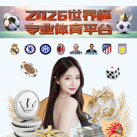
注册入口
米兰游戏
—— 比赛数据