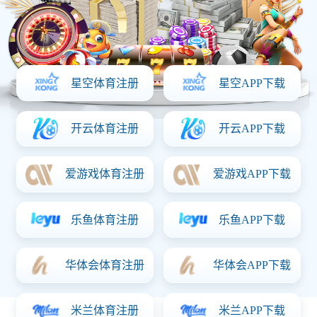
从这里开始
覆盖实时赛事、专业数据、高清视频，
米兰游戏
APP
与网页版为您提供便捷的体育服务。
APP下载
网页版入口
首页
/
体育资讯
/ 正文
2026-06-05 19:44
63 次阅读
选秀状元热门能否成为新帅重建基石