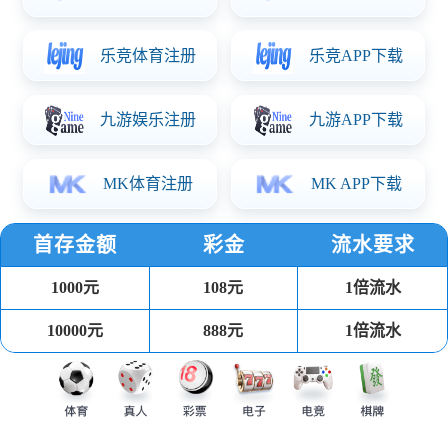
随着新赛季的日益临近，各支处于重建期的球队纷纷
将目光投向即将到来的选秀大会。在众多天赋异禀的
新星中，一位被公认为状元热门的年轻球员引发了广
泛关注。他不仅拥有出色的身体素质和全面的技术，
更被寄予厚望成为球队未来的核心。然而，对于正在
推进重建计划的新任主帅而言，这位状元热门能否真
正成为球队重建的基石，仍需经受赛场内外多重考
验。